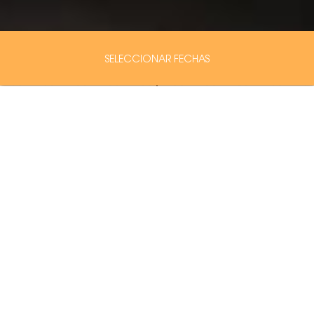
SELECCIONAR FECHAS
Experiencias
únicas en Alcalá
Del Júcar
Finca los Olivos reúne todo lo que